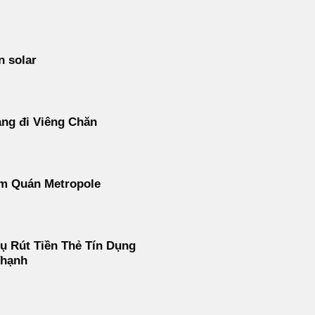
n solar
ng đi Viêng Chăn
m Quán Metropole
ụ Rút Tiền Thẻ Tín Dụng
Thạnh