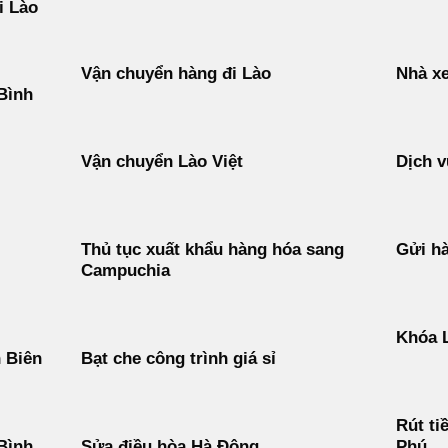
i Lào
Vận chuyển hàng đi Lào
Nhà xe
Bình
Vận chuyển Lào Việt
Dịch v
Thủ tục xuất khẩu hàng hóa sang
Gửi h
Campuchia
Khóa 
n Biên
Bạt che công trình giá sỉ
Rút ti
 Bình
Sửa điều hòa Hà Đông
Phú