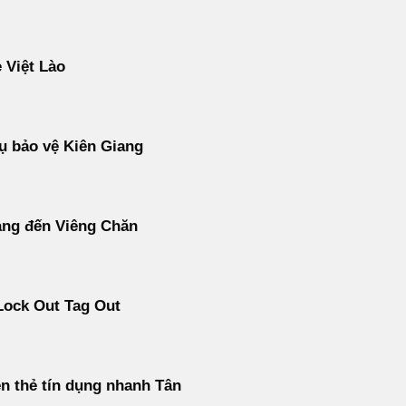
 Việt Lào
ụ bảo vệ Kiên Giang
àng đến Viêng Chăn
Lock Out Tag Out
ền thẻ tín dụng nhanh Tân