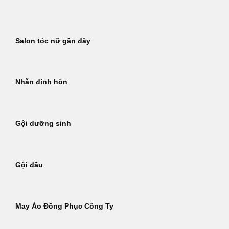
Bỏ
qua
nội
Salon tóc nữ gần đây
dung
Nhẫn đính hôn
Gội dưỡng sinh
Gội đầu
May Áo Đồng Phục Công Ty